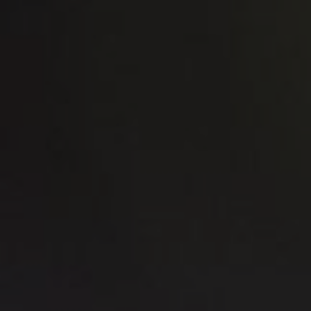
de
Territ