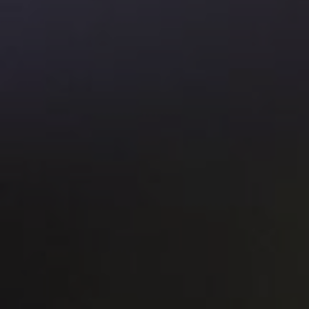
Ident
en
movim
Cine