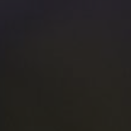
idad
iento,