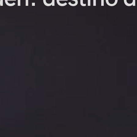
én:
o