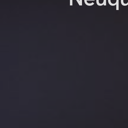
Neuqu
destin
de
Cine,